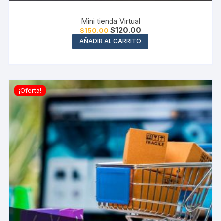
Mini tienda Virtual
El
El
$
120.00
$
150.00
precio
precio
AÑADIR AL CARRITO
original
actual
era:
es:
$150.00.
$120.00.
¡Oferta!