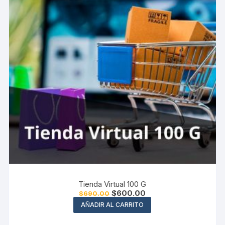
Tienda Virtual 100 G
El
El
$
600.00
$
690.00
precio
precio
AÑADIR AL CARRITO
original
actual
era:
es:
$690.00.
$600.00.