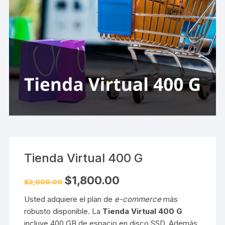
Tienda Virtual 400 G
El
El
$
1,800.00
$
2,000.00
precio
precio
original
actual
Usted adquiere el plan de
e-commerce
más
era:
es:
$2,000.00.
$1,800.00.
robusto disponible. La
Tienda Virtual 400 G
incluye 400 GB de espacio en disco SSD. Además,