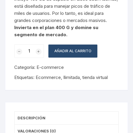
está diseñada para manejar picos de tráfico de
miles de usuarios. Por lo tanto, es ideal para
grandes corporaciones o mercados masivos.
Invierta en el plan 400 G y domine su
segmento de mercado.
Tienda
AÑADIR AL CARRITO
Virtual
400
Categoría:
E-commerce
G
cantidad
Etiquetas:
Ecommerce
,
Ilimitada
,
tienda virtual
DESCRIPCIÓN
VALORACIONES (0)