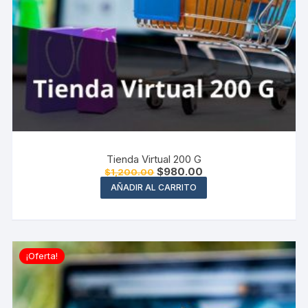
Tienda Virtual 200 G
El
El
$
980.00
$
1,200.00
precio
precio
AÑADIR AL CARRITO
original
actual
era:
es:
$1,200.00.
$980.00.
¡Oferta!