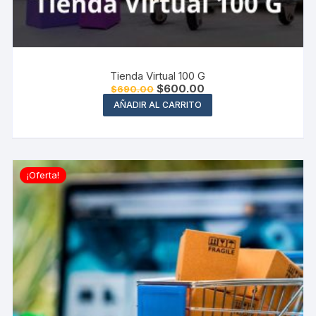
Tienda Virtual 100 G
El
El
$
600.00
$
690.00
precio
precio
AÑADIR AL CARRITO
original
actual
era:
es:
$690.00.
$600.00.
¡Oferta!