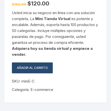
El
El
$
120.00
$
150.00
precio
precio
original
actual
Usted inicia su negocio en línea con una solución
era:
es:
$150.00.
$120.00.
completa. La
Mini Tienda Virtual
es potente y
escalable. Además, soporta hasta 100 productos y
50 categorías. Incluye múltiples opciones y
pasarelas de pago. Por consiguiente, usted
garantiza un proceso de compra eficiente.
Adquiera hoy su tienda virtual y empiece a
vender.
AÑADIR AL CARRITO
Mini
tienda
SKU:
miniE-C
Virtual
cantidad
Categoría:
E-commerce