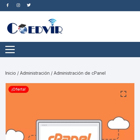
Saltar
al
contenido
Inicio
/
Administración
/ Administración de cPanel
¡Oferta!