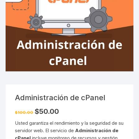
Administración de cPanel
El
El
$
50.00
$
100.00
precio
precio
original
actual
Usted garantiza el rendimiento y la seguridad de su
era:
es:
$100.00.
$50.00.
servidor web. El servicio de
Administración de
cPanel
incluye monitoreo de recursos y gestión