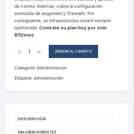
de correo. Además, cubre la configuración
avanzada de seguridad y
firewalls
. Por
consiguiente, su infraestructura estará siempre
optimizada.
Contrate su plan hoy por solo
$15/mes.
Administración
AÑADIR AL CARRITO
de
cPanel
Categoría:
Administración
cantidad
Etiqueta:
administración
DESCRIPCIÓN
VALORACIONES (0)