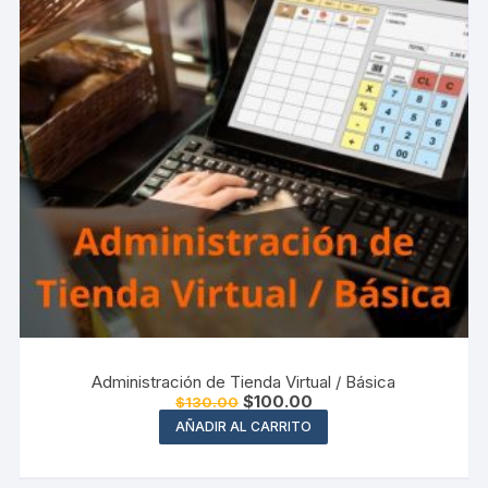
Administración de Tienda Virtual / Básica
El
El
$
100.00
$
130.00
precio
precio
AÑADIR AL CARRITO
original
actual
era:
es:
$130.00.
$100.00.