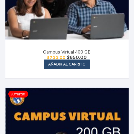
Campus Virtual 400 GB
El
El
$
650.00
$
700.00
precio
precio
AÑADIR AL CARRITO
original
actual
era:
es:
$700.00.
$650.00.
¡Oferta!