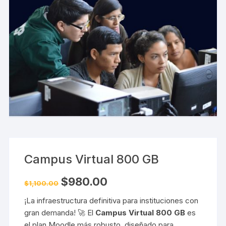
Campus Virtual 800 GB
El
El
$
980.00
$
1,100.00
precio
precio
original
actual
¡La infraestructura definitiva para instituciones con
era:
es:
$1,100.00.
$980.00.
gran demanda! 🚀 El
Campus Virtual 800 GB
es
el plan Moodle más robusto, diseñado para