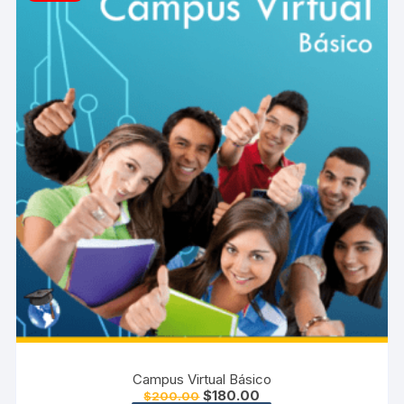
Campus Virtual Básico
El
El
$
180.00
$
200.00