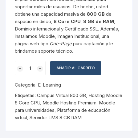
soportar miles de usuarios. De hecho, usted
obtiene una capacidad masiva de
800 GB
de
espacio en disco,
8 Core CPU, 8 GB de RAM
,
Dominio internacional y Certificado SSL. Además,
instalamos Moodle, Imagen Institucional, una
página web tipo
One-Page
para captación y le
brindamos soporte técnico.
Campus
AÑADIR AL CARRITO
Virtual
800
Categoría:
E-Learning
GB
cantidad
Etiquetas:
Campus Virtual 800 GB
,
Hosting Moodle
8 Core CPU
,
Moodle Hosting Premium
,
Moodle
para universidades
,
Plataforma de educación
virtual
,
Servidor LMS 8 GB RAM