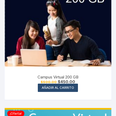
Campus Virtual 200 GB
El
El
$
450.00
$
500.00
precio
precio
AÑADIR AL CARRITO
original
actual
era:
es:
$500.00.
$450.00.
¡Oferta!