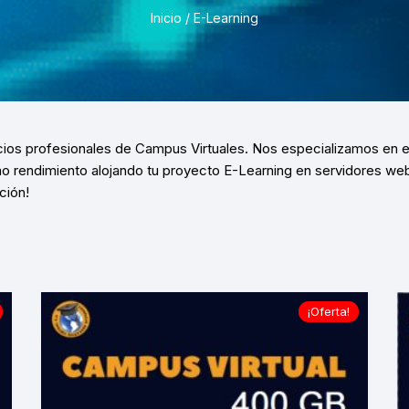
Pruebas de Estrés y
Inicio
/ E-Learning
Simulación
cios profesionales de
Campus Virtuales
.
Nos especializamos en el
o rendimiento alojando tu proyecto
E-Learning
en
servidores we
ción
!
¡Oferta!