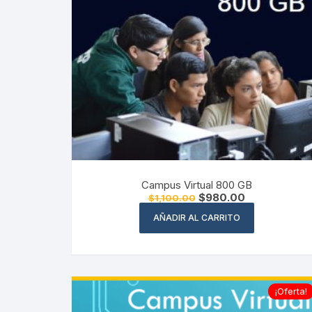
Campus Virtual 800 GB
El
El
$
980.00
$
1,100.00
precio
precio
original
actual
AÑADIR AL CARRITO
era:
es:
$1,100.00.
$980.00.
¡Oferta!