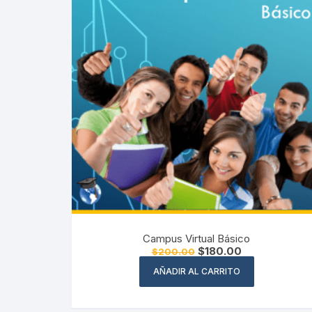
Campus Virtual Básico
El
El
$
180.00
$
200.00
precio
precio
original
actual
AÑADIR AL CARRITO
era:
es:
$200.00.
$180.00.