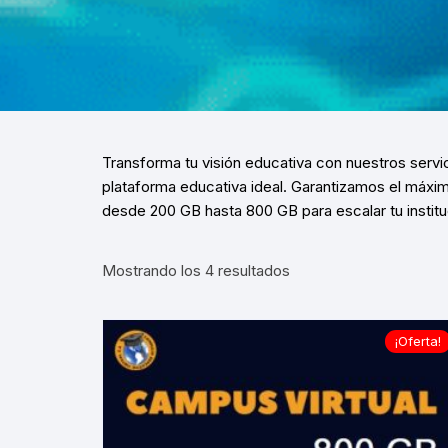
VIRTUALES MOODLE
ALQUILER DE PLATAFORMAS
EDUCATIVAS
ADMINISTRACIÓN Y
OPTIMIZACIÓN WEB
Transforma tu visión educativa con nuestros servi
plataforma educativa
ideal
.
Garantizamos el máxim
desde 200 GB hasta 800 GB para escalar tu institu
Ordenado
Mostrando los 4 resultados
por
los
últimos
¡Oferta!