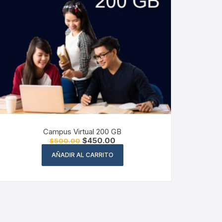
Campus Virtual 200 GB
El
El
$
450.00
$
500.00
precio
precio
original
actual
AÑADIR AL CARRITO
era:
es:
$500.00.
$450.00.