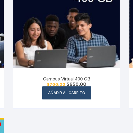
Campus Virtual 400 GB
El
El
$
650.00
$
700.00
precio
precio
original
actual
AÑADIR AL CARRITO
era:
es:
$700.00.
$650.00.