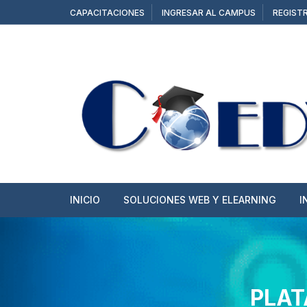
Saltar
CAPACITACIONES
INGRESAR AL CAMPUS
REGIST
al
contenido
INICIO
SOLUCIONES WEB Y ELEARNING
I
SITIOS WEB
TIENDAS ONLINE
PLAT
CAMPUS Y AULAS