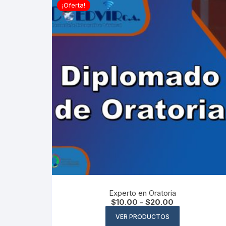
¡Oferta!
Experto en Oratoria
Rango
$
10.00
-
$
20.00
de
precios:
VER PRODUCTOS
desde