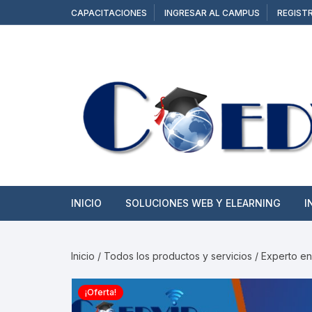
Saltar
CAPACITACIONES
INGRESAR AL CAMPUS
REGIST
al
contenido
INICIO
SOLUCIONES WEB Y ELEARNING
I
SITIOS WEB
Inicio
/
Todos los productos y servicios
/ Experto en
TIENDAS ONLINE
¡Oferta!
CAMPUS Y AULAS