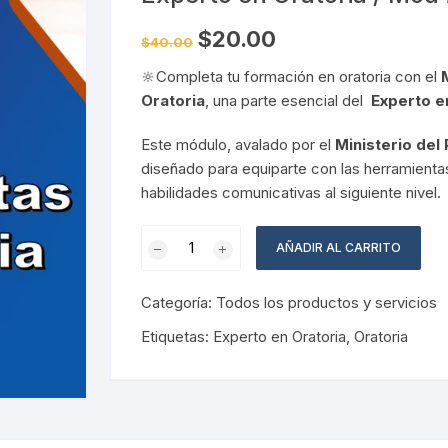
Pruebas de Estrés y
Simulación
El
El
$
20.00
$
40.00
precio
precio
original
actual
🔆Completa tu formación en oratoria con el
era:
es:
$40.00.
$20.00.
Oratoria
, una parte esencial del
Experto e
Este módulo, avalado por el
Ministerio del
diseñado para equiparte con las herramientas
habilidades comunicativas al siguiente nivel.
Experto
AÑADIR AL CARRITO
en
Oratoria
Categoría:
Todos los productos y servicios
/
Mod
Etiquetas:
Experto en Oratoria
,
Oratoria
#5
cantidad