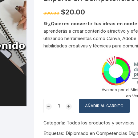
Pruebas de Estrés y
Simulación
El
El
$
20.00
$
30.00
precio
precio
original
actual
🔆​¿Quieres convertir tus ideas en conte
era:
es:
$30.00.
$20.00.
aprenderás a crear contenido atractivo y efe
utilizando herramientas como Canva, Adobe 
habilidades creativas y técnicas para comuni
Avalado por el Min
en Ve
Experto
AÑADIR AL CARRITO
en
Competencias
Categoría:
Todos los productos y servicios
Digitales
/
Etiquetas:
Diplomado en Competencias Digit