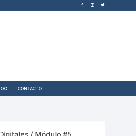
LOG
CONTACTO
igitales / Módulo #5