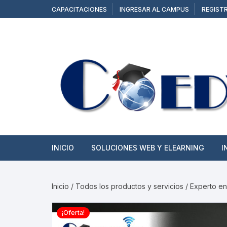
Saltar
CAPACITACIONES
INGRESAR AL CAMPUS
REGIST
al
contenido
INICIO
SOLUCIONES WEB Y ELEARNING
I
SITIOS WEB
Inicio
/
Todos los productos y servicios
/ Experto en
TIENDAS ONLINE
¡Oferta!
CAMPUS Y AULAS