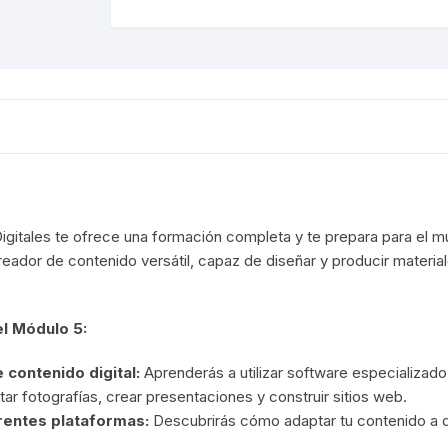
Módulo
#5
cantidad
itales te ofrece una formación completa y te prepara para el mun
creador de contenido versátil, capaz de diseñar y producir material
el Módulo 5:
 contenido digital:
Aprenderás a utilizar software especializ
r fotografías, crear presentaciones y construir sitios web.
rentes plataformas:
Descubrirás cómo adaptar tu contenido a d