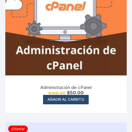
Administración de cPanel
El
El
$
50.00
$
100.00
precio
precio
AÑADIR AL CARRITO
original
actual
era:
es:
$100.00.
$50.00.
¡Oferta!