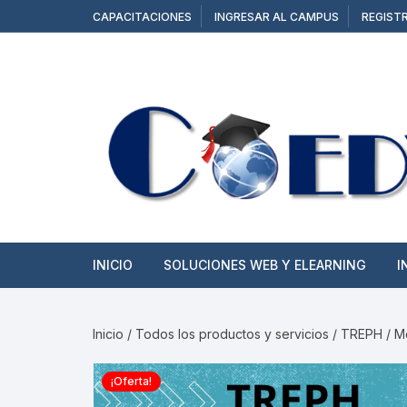
Saltar
CAPACITACIONES
INGRESAR AL CAMPUS
REGIST
al
contenido
INICIO
SOLUCIONES WEB Y ELEARNING
I
SITIOS WEB
Inicio
/
Todos los productos y servicios
/ TREPH / M
TIENDAS ONLINE
¡Oferta!
CAMPUS Y AULAS