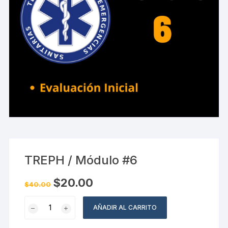
TREPH / Módulo #6
El
El
$
20.00
$
40.00
precio
precio
original
actual
TREPH
era:
es:
AÑADIR AL CARRITO
$40.00.
$20.00.
/
Módulo