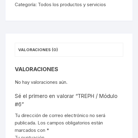
Categoría:
Todos los productos y servicios
#6
cantidad
VALORACIONES (0)
VALORACIONES
No hay valoraciones aún.
Sé el primero en valorar “TREPH / Módulo
#6”
Tu dirección de correo electrónico no será
publicada.
Los campos obligatorios están
marcados con
*
Tu puntuación