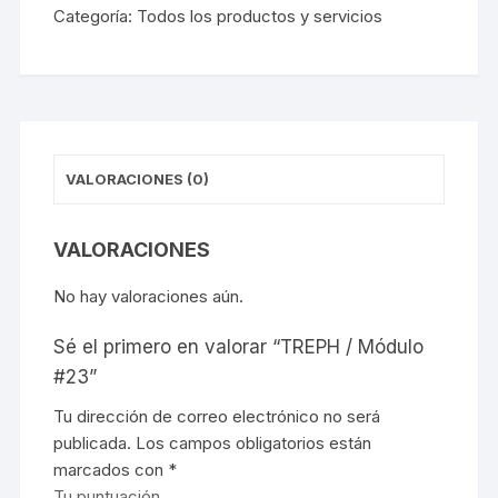
Categoría:
Todos los productos y servicios
#23
cantidad
VALORACIONES (0)
VALORACIONES
No hay valoraciones aún.
Sé el primero en valorar “TREPH / Módulo
#23”
Tu dirección de correo electrónico no será
publicada.
Los campos obligatorios están
marcados con
*
Tu puntuación