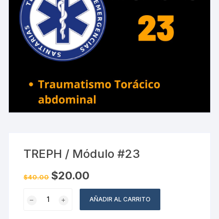
TREPH / Módulo #23
El
El
$
20.00
$
40.00
precio
precio
original
actual
TREPH
era:
es:
AÑADIR AL CARRITO
$40.00.
$20.00.
/
Módulo