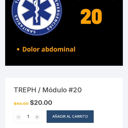
TREPH / Módulo #20
El
El
$
20.00
$
40.00
precio
precio
original
actual
TREPH
era:
es:
AÑADIR AL CARRITO
$40.00.
$20.00.
/
Módulo