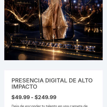
PRESENCIA DIGITAL DE ALTO
IMPACTO
Rango
$
49.99
-
$
249.99
de
precios:
Deja de esconder tu talento en una carpeta de
desde