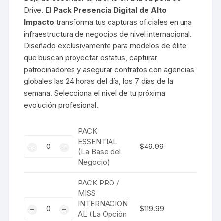
$49.99
Drive. El
Pack Presencia Digital de Alto
hasta
Impacto
transforma tus capturas oficiales en una
$249.99
infraestructura de negocios de nivel internacional.
Diseñado exclusivamente para modelos de élite
que buscan proyectar estatus, capturar
patrocinadores y asegurar contratos con agencias
globales las 24 horas del día, los 7 días de la
semana. Selecciona el nivel de tu próxima
evolución profesional.
PACK
PACK
ESSENTIAL
$
49.99
(La Base del
ESSENTIAL
Negocio)
(La
Base
PACK PRO /
del
MISS
Negocio)
PACK
INTERNACION
$
119.99
cantidad
AL (La Opción
PRO