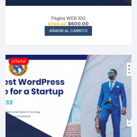
Página WEB 10G
El
El
$
600.00
$
750.00
precio
precio
AÑADIR AL CARRITO
original
actual
era:
es:
$750.00.
$600.00.
¡Oferta!