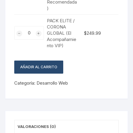
Recomendada
/
)
MISS
INTERNACIONAL
PACK ELITE /
(La
CORONA
PACK
Opción
GLOBAL (El
$
249.99
ELITE
Recomendada)
Acompañamie
/
nto VIP)
cantidad
CORONA
GLOBAL
(El
AÑADIR AL CARRITO
Acompañamiento
VIP)
Categoría:
Desarrollo Web
cantidad
VALORACIONES (0)