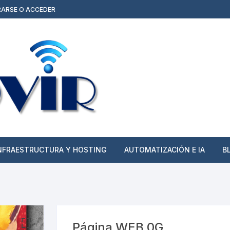
RARSE O ACCEDER
NFRAESTRUCTURA Y HOSTING
AUTOMATIZACIÓN E IA
B
Hosting, Dominios y cPanel
Agentes de IA y
Automatizaciones
Planes Todo Incluido
(Web/Moodle + Hosting)
Publicidad y Contenido
Multimedia
Página WEB 0G