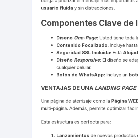
obliga a priorizar el mensaje más importante. 
usuario fluida
y sin distracciones.
Componentes Clave de 
Diseño
One-Page
:
Usted tiene toda la
Contenido Focalizado:
Incluye hast
Seguridad SSL Incluida:
Está
Alojad
Diseño
Responsive
:
El diseño se adap
cualquier celular.
Botón de WhatsApp:
Incluye un
bot
VENTAJAS DE UNA
LANDING PAGE
Una página de aterrizaje como la
Página WE
multi-página. Además, permite optimizar fáci
Esta estructura es perfecta para:
Lanzamientos
de nuevos productos o