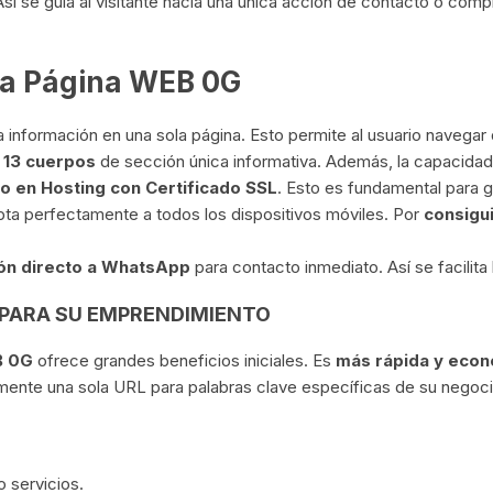
Así se guía al visitante hacia una única acción de contacto o comp
la Página WEB 0G
 información en una sola página. Esto permite al usuario navegar d
a
13 cuerpos
de sección única informativa. Además, la capacidad d
o en Hosting con Certificado SSL
. Esto es fundamental para g
ta perfectamente a todos los dispositivos móviles. Por
consigu
ón directo a WhatsApp
para contacto inmediato. Así se facilita
PARA SU EMPRENDIMIENTO
B 0G
ofrece grandes beneficios iniciales. Es
más rápida y econ
lmente una sola URL para palabras clave específicas de su negoci
 servicios.