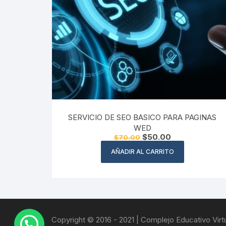
SERVICIO DE SEO BASICO PARA PAGINAS
WED
El
El
$
50.00
$
70.00
precio
precio
original
actual
AÑADIR AL CARRITO
era:
es:
$70.00.
$50.00.
Copyright © 2016 - 2021 | Complejo Educativo Virtua