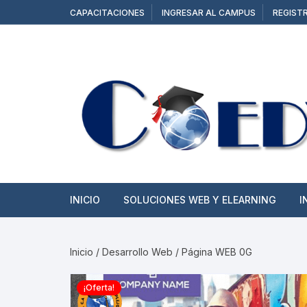
Saltar
CAPACITACIONES
INGRESAR AL CAMPUS
REGIST
al
contenido
INICIO
SOLUCIONES WEB Y ELEARNING
I
SITIOS WEB
Inicio
/
Desarrollo Web
/ Página WEB 0G
TIENDAS ONLINE
¡Oferta!
CAMPUS Y AULAS