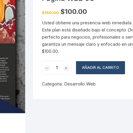
Pruebas de Estrés y
Simulación
El
El
$
100.00
$
150.00
precio
precio
original
actual
Usted obtiene una presencia web inmediata
era:
es:
$150.00.
$100.00.
Este plan está diseñado bajo el concepto
On
perfecto para negocios, profesionales o serv
garantiza un mensaje claro y enfocado en una
$100.00.
Página
AÑADIR AL CARRITO
WEB
0G
Categoría:
Desarrollo Web
cantidad