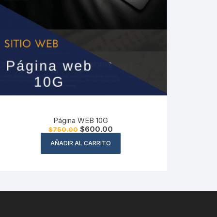
Página WEB 10G
El
El
$
600.00
$
750.00
precio
precio
original
actual
AÑADIR AL CARRITO
era:
es:
$750.00.
$600.00.