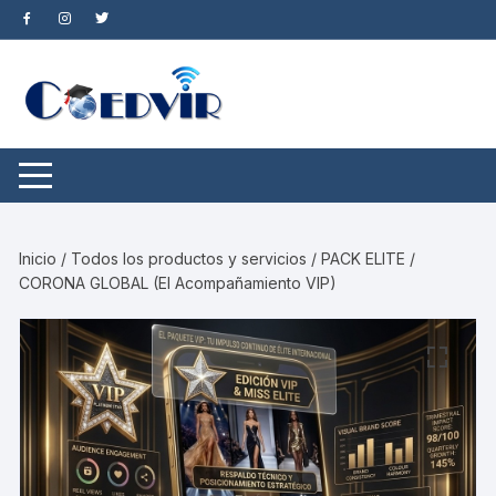
Saltar
al
contenido
Inicio
/
Todos los productos y servicios
/ PACK ELITE /
CORONA GLOBAL (El Acompañamiento VIP)