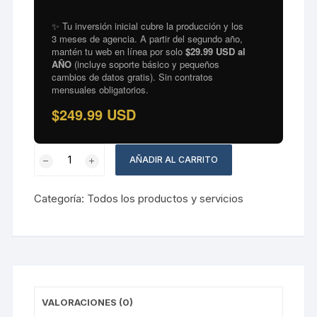
✨ Tu inversión inicial cubre la producción y los
3 meses de agencia. A partir del segundo año,
mantén tu web en línea por solo
$29.99 USD al
AÑO
(incluye soporte básico y pequeños
cambios de datos gratis). Sin contratos
mensuales obligatorios.
$249.99 USD
PACK
AÑADIR AL CARRITO
ELITE
/
Categoría:
Todos los productos y servicios
CORONA
GLOBAL
(El
Acompañamiento
VIP)
cantidad
VALORACIONES (0)