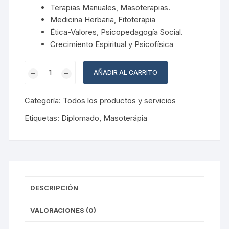
Terapias Manuales, Masoterapias.
Medicina Herbaria, Fitoterapia
Ética-Valores, Psicopedagogía Social.
Crecimiento Espiritual y Psicofísica
Módulo
AÑADIR AL CARRITO
#3
/
Categoría:
Todos los productos y servicios
Masoterápia
cantidad
Etiquetas:
Diplomado
,
Masoterápia
DESCRIPCIÓN
VALORACIONES (0)