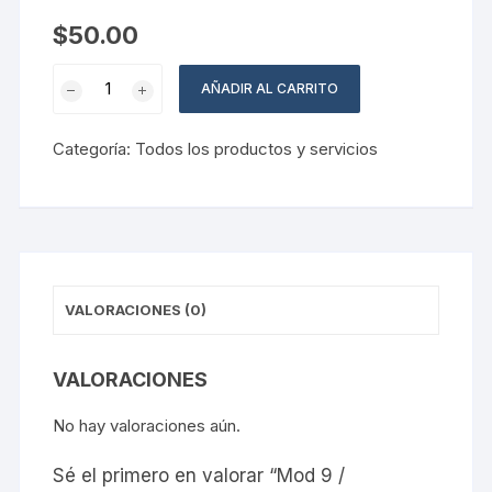
$
50.00
Mod
AÑADIR AL CARRITO
9
/
Categoría:
Todos los productos y servicios
DIPLOMADO
DE
CONSTELACIONES
FAMILIARES
CON
LA
VALORACIONES (0)
ENERGÍA
DE
LOS
VALORACIONES
ÁNGELES
cantidad
No hay valoraciones aún.
Sé el primero en valorar “Mod 9 /