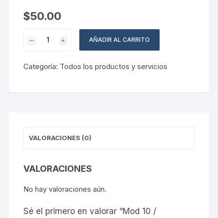
$
50.00
Mod
AÑADIR AL CARRITO
10
/
Categoría:
Todos los productos y servicios
DIPLOMADO
DE
CONSTELACIONES
FAMILIARES
CON
LA
VALORACIONES (0)
ENERGÍA
DE
LOS
VALORACIONES
ÁNGELES
cantidad
No hay valoraciones aún.
Sé el primero en valorar “Mod 10 /