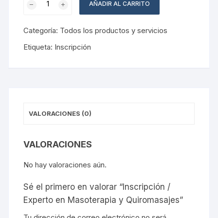
AÑADIR AL CARRITO
/
Experto
Categoría:
Todos los productos y servicios
en
Masoterapia
Etiqueta:
Inscripción
y
Quiromasajes
cantidad
VALORACIONES (0)
VALORACIONES
No hay valoraciones aún.
Sé el primero en valorar “Inscripción /
Experto en Masoterapia y Quiromasajes”
Tu dirección de correo electrónico no será