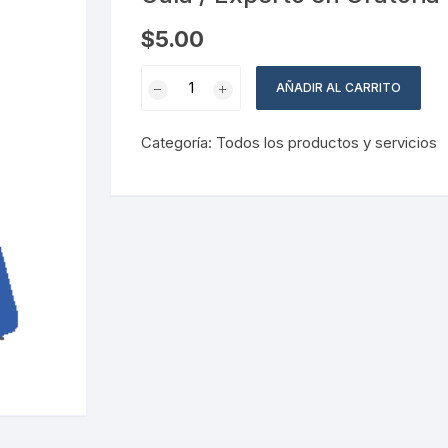
Pruebas de Estrés y
Simulación
$
5.00
Guía
AÑADIR AL CARRITO
/
Experto
Categoría:
Todos los productos y servicios
en
Oratoria
Mod.
#1
cantidad