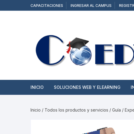
Saltar
CAPACITACIONES
INGRESAR AL CAMPUS
REGIST
al
contenido
INICIO
SOLUCIONES WEB Y ELEARNING
I
SITIOS WEB
Inicio
/
Todos los productos y servicios
/ Guía / Exp
TIENDAS ONLINE
CAMPUS Y AULAS