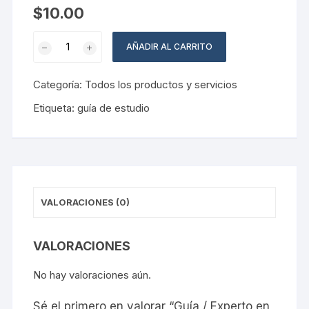
$
10.00
Guía
AÑADIR AL CARRITO
/
Experto
Categoría:
Todos los productos y servicios
en
Naturología.
Etiqueta:
guía de estudio
Mod
3
cantidad
VALORACIONES (0)
VALORACIONES
No hay valoraciones aún.
Sé el primero en valorar “Guía / Experto en