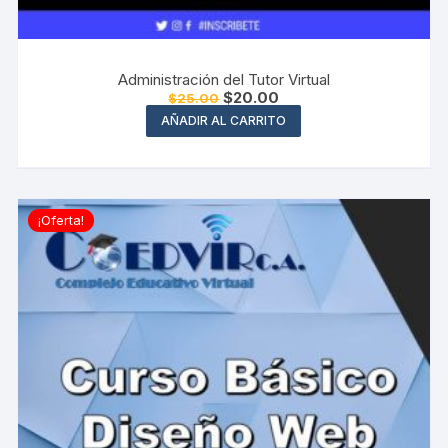
Administración del Tutor Virtual
El
El
$
20.00
$
25.00
precio
precio
AÑADIR AL CARRITO
original
actual
era:
es:
$25.00.
$20.00.
¡Oferta!