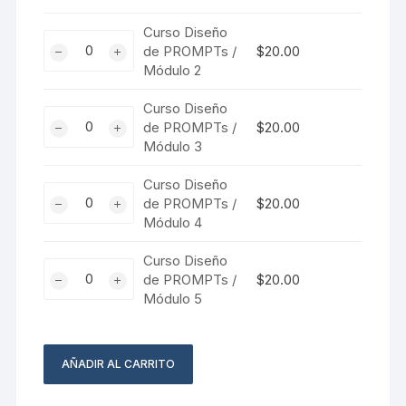
de
PROMPTs
Curso Diseño
Curso
/
de PROMPTs /
$
20.00
Diseño
Módulo 2
Módulo
de
1
PROMPTs
Curso Diseño
cantidad
Curso
/
de PROMPTs /
$
20.00
Diseño
Módulo 3
Módulo
de
2
PROMPTs
Curso Diseño
cantidad
Curso
/
de PROMPTs /
$
20.00
Diseño
Módulo 4
Módulo
de
3
PROMPTs
Curso Diseño
cantidad
Curso
/
de PROMPTs /
$
20.00
Diseño
Módulo 5
Módulo
de
4
PROMPTs
cantidad
/
AÑADIR AL CARRITO
Módulo
5