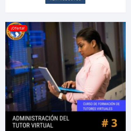
precios:
desde
$10.00
hasta
$20.00
¡Oferta!