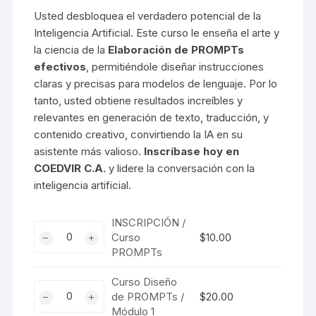
precios:
Usted desbloquea el verdadero potencial de la
desde
$10.00
Inteligencia Artificial. Este curso le enseña el arte y
hasta
la ciencia de la
Elaboración de PROMPTs
$20.00
efectivos
, permitiéndole diseñar instrucciones
claras y precisas para modelos de lenguaje. Por lo
tanto, usted obtiene resultados increíbles y
relevantes en generación de texto, traducción, y
contenido creativo, convirtiendo la IA en su
asistente más valioso.
Inscríbase hoy en
COEDVIR C.A.
y lidere la conversación con la
inteligencia artificial.
INSCRIPCIÓN /
INSCRIPCIÓN
Curso
$
10.00
/
PROMPTs
Curso
PROMPTs
Curso Diseño
Curso
cantidad
de PROMPTs /
$
20.00
Diseño
Módulo 1