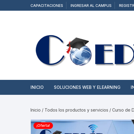
Saltar
CAPACITACIONES
INGRESAR AL CAMPUS
REGIST
al
contenido
INICIO
SOLUCIONES WEB Y ELEARNING
I
SITIOS WEB
Inicio
/
Todos los productos y servicios
/ Curso de 
TIENDAS ONLINE
¡Oferta!
CAMPUS Y AULAS