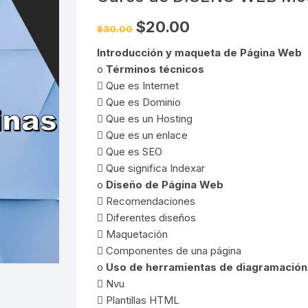
Pruebas de Estrés y
Simulación
El
El
$
20.00
$
30.00
precio
precio
original
actual
Introducción y maqueta de Página Web
era:
es:
$30.00.
$20.00.
o
Términos técnicos
 Que es Internet
 Que es Dominio
 Que es un Hosting
 Que es un enlace
 Que es SEO
 Que significa Indexar
o
Diseño de Página Web
 Recomendaciones
 Diferentes diseños
 Maquetación
 Componentes de una página
o
Uso de herramientas de diagramación
 Nvu
 Plantillas HTML