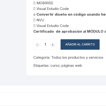
 MOBIRISE
 Visual Estudio Code
o
Convertir diseño en código usando h
 NVU
 Visual Estudio Code
Certificado de aprobación al MÓDULO 
Curso
AÑADIR AL CARRITO
de
DISEÑO
Categoría:
Todos los productos y servicios
WEB
Mod.
Etiquetas:
curso
,
páginas web
#1
cantidad