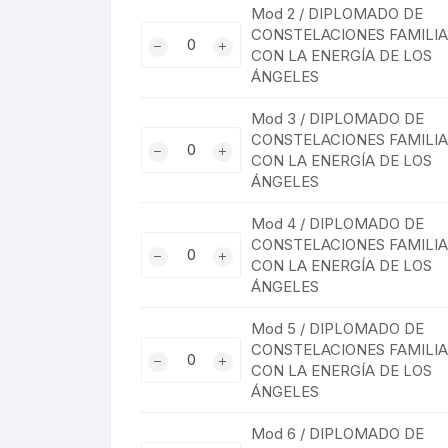
Mod 2 / DIPLOMADO DE
ENERGÍA
CONSTELACIONES
Mod
CONSTELACIONES FAMILI
DE
FAMILIARES
CON LA ENERGÍA DE LOS
2
LOS
CON
ÁNGELES
/
ÁNGELES
LA
DIPLOMADO
cantidad
Mod 3 / DIPLOMADO DE
ENERGÍA
DE
Mod
CONSTELACIONES FAMILI
DE
CONSTELACIONES
CON LA ENERGÍA DE LOS
3
LOS
FAMILIARES
ÁNGELES
/
ÁNGELES
CON
DIPLOMADO
cantidad
Mod 4 / DIPLOMADO DE
LA
DE
Mod
CONSTELACIONES FAMILI
ENERGÍA
CONSTELACIONES
CON LA ENERGÍA DE LOS
4
DE
FAMILIARES
ÁNGELES
/
LOS
CON
DIPLOMADO
ÁNGELES
Mod 5 / DIPLOMADO DE
LA
DE
cantidad
Mod
CONSTELACIONES FAMILI
ENERGÍA
CONSTELACIONES
CON LA ENERGÍA DE LOS
5
DE
FAMILIARES
ÁNGELES
/
LOS
CON
DIPLOMADO
ÁNGELES
Mod 6 / DIPLOMADO DE
LA
DE