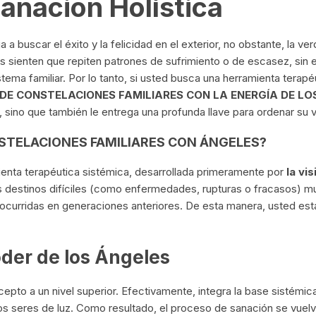
Sanación Holística
 buscar el éxito y la felicidad en el exterior, no obstante, la ver
s sienten que repiten patrones de sufrimiento o de escasez, si
istema familiar. Por lo tanto, si usted busca una herramienta tera
DE CONSTELACIONES FAMILIARES CON LA ENERGÍA DE LO
sino que también le entrega una profunda llave para ordenar su vi
STELACIONES FAMILIARES CON ÁNGELES?
ienta terapéutica sistémica, desarrollada primeramente por
la vi
s destinos difíciles (como enfermedades, rupturas o fracasos) m
ocurridas en generaciones anteriores. De esta manera, usted es
Poder de los Ángeles
pto a un nivel superior. Efectivamente, integra la base sistémic
stos seres de luz. Como resultado, el proceso de sanación se vue