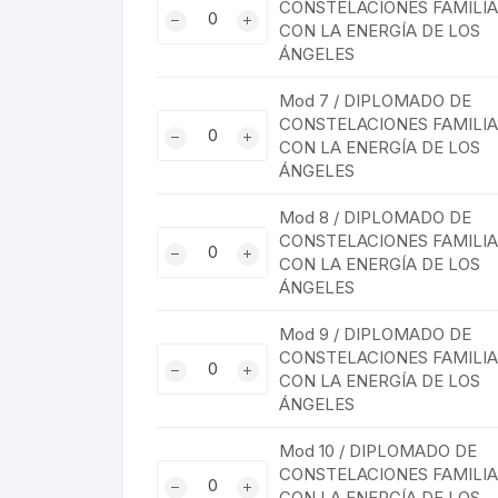
cantidad
Mod
CONSTELACIONES FAMILI
ENERGÍA
CONSTELACIONES
CON LA ENERGÍA DE LOS
6
DE
FAMILIARES
ÁNGELES
/
LOS
CON
DIPLOMADO
ÁNGELES
Mod 7 / DIPLOMADO DE
LA
DE
cantidad
Mod
CONSTELACIONES FAMILI
ENERGÍA
CONSTELACIONES
CON LA ENERGÍA DE LOS
7
DE
FAMILIARES
ÁNGELES
/
LOS
CON
DIPLOMADO
ÁNGELES
Mod 8 / DIPLOMADO DE
LA
DE
cantidad
Mod
CONSTELACIONES FAMILI
ENERGÍA
CONSTELACIONES
CON LA ENERGÍA DE LOS
8
DE
FAMILIARES
ÁNGELES
/
LOS
CON
DIPLOMADO
ÁNGELES
Mod 9 / DIPLOMADO DE
LA
DE
cantidad
Mod
CONSTELACIONES FAMILI
ENERGÍA
CONSTELACIONES
CON LA ENERGÍA DE LOS
9
DE
FAMILIARES
ÁNGELES
/
LOS
CON
DIPLOMADO
ÁNGELES
Mod 10 / DIPLOMADO DE
LA
DE
cantidad
Mod
CONSTELACIONES FAMILI
ENERGÍA
CONSTELACIONES
CON LA ENERGÍA DE LOS