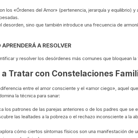
on los «Órdenes del Amor» (pertenencia, jerarquía y equilibrio) y 
 pesadas.
el desorden, sino que también introduce una frecuencia de armonía
D APRENDERÁ A RESOLVER
ntificar y resolver los desórdenes más comunes que bloquean la fe
s a Tratar con Constelaciones Fami
diferencia entre el amor consciente y el «amor ciego», aquel que ll
omina la técnica para sanar:
ca los patrones de las parejas anteriores o de los padres que se e
ubre las lealtades a la pobreza o el rechazo inconsciente a la ab
plora cómo ciertos síntomas físicos son una manifestación de un