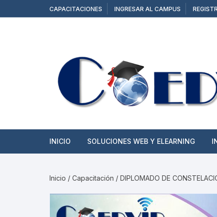
Saltar
CAPACITACIONES
INGRESAR AL CAMPUS
REGIST
al
contenido
INICIO
SOLUCIONES WEB Y ELEARNING
I
SITIOS WEB
Inicio
/
Capacitación
/ DIPLOMADO DE CONSTELACIO
TIENDAS ONLINE
CAMPUS Y AULAS