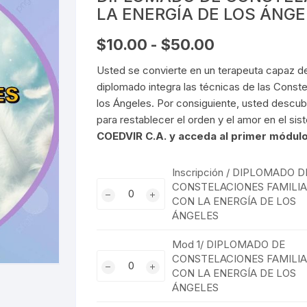
Pruebas de Estrés y
LA ENERGÍA DE LOS ÁNG
Simulación
Rango
$
10.00
-
$
50.00
de
precios:
Usted se convierte en un terapeuta capaz d
desde
$10.00
diplomado integra las técnicas de las Constel
hasta
los Ángeles. Por consiguiente, usted descub
$50.00
para restablecer el orden y el amor en el sis
COEDVIR C.A. y acceda al primer módul
Inscripción / DIPLOMADO D
Inscripción
CONSTELACIONES FAMILI
CON LA ENERGÍA DE LOS
/
ÁNGELES
DIPLOMADO
DE
Mod 1/ DIPLOMADO DE
CONSTELACIONES
Mod
CONSTELACIONES FAMILI
FAMILIARES
CON LA ENERGÍA DE LOS
1/
CON
ÁNGELES
DIPLOMADO
LA
DE