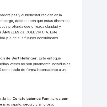
dadera paz y el bienestar radican en la
n embargo, desconocen que estas dinámicas
péutica profunda que ofrezca claridad y
S ÁNGELES
de
COEDVIR C.A.
Este
da y la de sus futuros consultantes.
sión de
Bert Hellinger
. Este enfoque
uchas veces no son puramente individuales,
tá conectado de forma inconsciente a un
a de las
Constelaciones Familiares con
lve más rápido, seguro y amoroso.