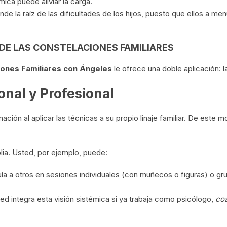
mica puede aliviar la carga.
e la raíz de las dificultades de los hijos, puesto que ellos a m
 DE LAS CONSTELACIONES FAMILIARES
iones Familiares con Ángeles
le ofrece una doble aplicación: l
nal y Profesional
ación al aplicar las técnicas a su propio linaje familiar. De este 
plia. Usted, por ejemplo, puede:
a a otros en sesiones individuales (con muñecos o figuras) o gru
d integra esta visión sistémica si ya trabaja como psicólogo,
co