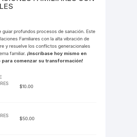
ELES
e guiar profundos procesos de sanación. Este
aciones Familiares con la alta vibración de
re y resuelve los conflictos generacionales
tema familiar.
¡Inscríbase hoy mismo en
o para comenzar su transformación!
E
ARES
$
10.00
ARES
$
50.00