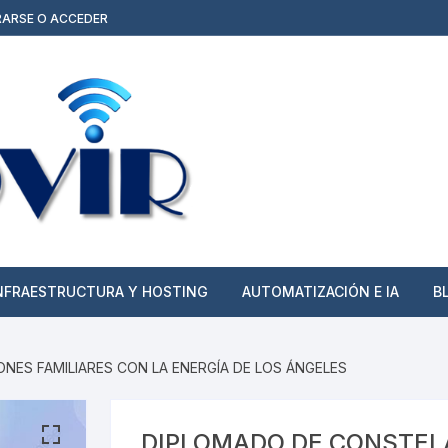
RARSE O ACCEDER
NFRAESTRUCTURA Y HOSTING
AUTOMATIZACIÓN E IA
B
Hosting, Dominios y cPanel
Agentes de IA y
Automatizaciones
NES FAMILIARES CON LA ENERGÍA DE LOS ÁNGELES
Planes Todo Incluido
(Web/Moodle + Hosting)
Publicidad y Contenido
Multimedia
DIPLOMADO DE CONSTEL