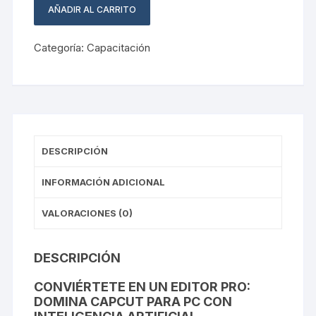
AÑADIR AL CARRITO
IA
de
cantidad
Trabajo
Categoría:
Capacitación
PRO:
Calidad
Final
y
Automatización
cantidad
DESCRIPCIÓN
INFORMACIÓN ADICIONAL
VALORACIONES (0)
DESCRIPCIÓN
CONVIÉRTETE EN UN EDITOR PRO:
DOMINA CAPCUT PARA PC CON