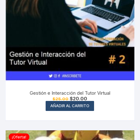
Gestión e Interacción del Tutor Virtual
El
El
$
20.00
$
25.00
precio
precio
AÑADIR AL CARRITO
original
actual
era:
es:
$25.00.
$20.00.
¡Oferta!