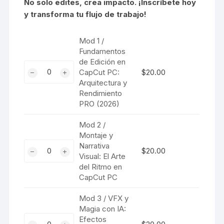
No solo edites, crea impacto. ¡Inscríbete hoy
y transforma tu flujo de trabajo!
Mod 1 /
Fundamentos
de Edición en
Mod
CapCut PC:
$
20.00
1
Arquitectura y
/
Rendimiento
Fundamentos
PRO (2026)
de
Mod 2 /
Edición
Montaje y
en
Mod
Narrativa
CapCut
$
20.00
Visual: El Arte
2
PC:
del Ritmo en
/
Arquitectura
CapCut PC
Montaje
y
y
Rendimiento
Mod 3 / VFX y
Narrativa
Magia con IA:
PRO
Visual:
Mod
Efectos
(2026)