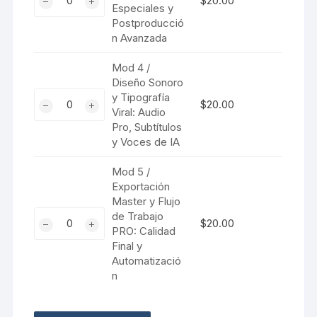
$
20.00
El
Especiales y
3
cantidad
Postproducció
Arte
/
n Avanzada
del
VFX
Ritmo
y
Mod 4 /
en
Magia
Diseño Sonoro
CapCut
con
Mod
y Tipografía
$
20.00
PC
IA:
Viral: Audio
4
cantidad
Pro, Subtítulos
Efectos
/
y Voces de IA
Especiales
Diseño
y
Sonoro
Mod 5 /
Postproducción
y
Exportación
Avanzada
Tipografía
Master y Flujo
cantidad
Viral:
Mod
de Trabajo
$
20.00
PRO: Calidad
Audio
5
Final y
Pro,
/
Automatizació
Subtítulos
Exportación
n
y
Master
Voces
y
de
Flujo