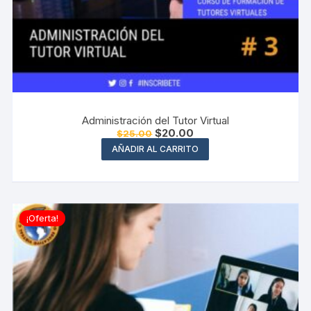
Administración del Tutor Virtual
El
El
$
20.00
$
25.00
precio
precio
AÑADIR AL CARRITO
original
actual
era:
es:
$25.00.
$20.00.
¡Oferta!