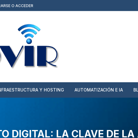
RARSE O ACCEDER
NFRAESTRUCTURA Y HOSTING
AUTOMATIZACIÓN E IA
B
Hosting, Dominios y cPanel
Agentes de IA y
Automatizaciones
Planes Todo Incluido
(Web/Moodle + Hosting)
Publicidad y Contenido
O DIGITAL: LA CLAVE DE L
Multimedia