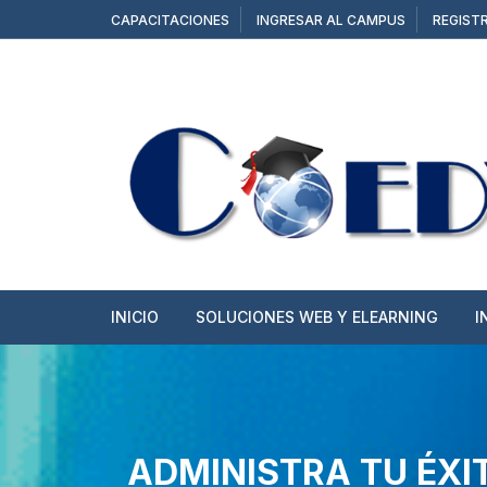
CAPACITACIONES
INGRESAR AL CAMPUS
REGIST
INICIO
SOLUCIONES WEB Y ELEARNING
I
SITIOS WEB
TIENDAS ONLINE
ADMINISTRA TU ÉXIT
CAMPUS Y AULAS