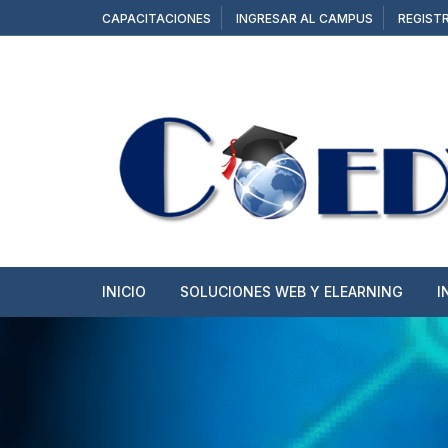
Saltar
CAPACITACIONES
INGRESAR AL CAMPUS
REGIST
al
contenido
INICIO
SOLUCIONES WEB Y ELEARNING
I
SITIOS WEB
TIENDAS ONLINE
CAMPUS Y AULAS