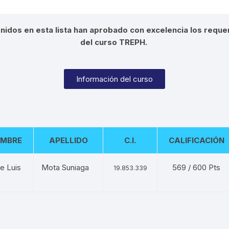
idos en esta lista han aprobado con excelencia los reque
del curso TREPH.
Información del curso
MBRE
APELLIDO
C.I.
CALIFICACIÓN
e Luis
Mota Suniaga
569 / 600 Pts
19.853.339