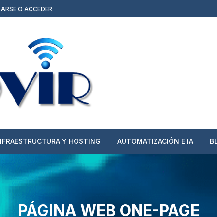
RARSE O ACCEDER
NFRAESTRUCTURA Y HOSTING
AUTOMATIZACIÓN E IA
B
Hosting, Dominios y cPanel
Agentes de IA y
Automatizaciones
Planes Todo Incluido
(Web/Moodle + Hosting)
Publicidad y Contenido
PÁGINA WEB ONE-PAGE
Multimedia