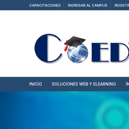
Saltar
CAPACITACIONES
INGRESAR AL CAMPUS
REGIST
al
contenido
INICIO
SOLUCIONES WEB Y ELEARNING
I
SITIOS WEB
TIENDAS ONLINE
CAMPUS Y AULAS