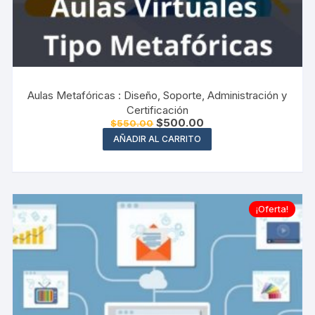
Aulas Metafóricas : Diseño, Soporte, Administración y
Certificación
El
El
$
500.00
$
550.00
precio
precio
AÑADIR AL CARRITO
original
actual
era:
es:
$550.00.
$500.00.
¡Oferta!