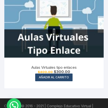
Aulas Virtuales tipo enlaces
El
El
$
300.00
$
400.00
precio
precio
AÑADIR AL CARRITO
original
actual
era:
es:
$400.00.
$300.00.
Copyright © 2016 - 2021 | Complejo Educativo Virtual |