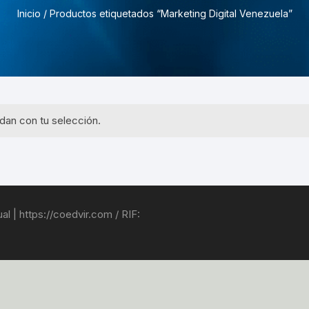
Pruebas de Estrés y
Inicio
/ Productos etiquetados “Marketing Digital Venezuela”
Simulación
dan con tu selección.
l | https://coedvir.com / RIF: