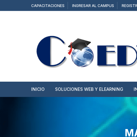
Saltar
CAPACITACIONES
INGRESAR AL CAMPUS
REGIST
al
contenido
INICIO
SOLUCIONES WEB Y ELEARNING
I
SITIOS WEB
TIENDAS ONLINE
MA
CAMPUS Y AULAS