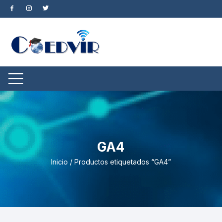
Saltar
al
contenido
GA4
Inicio
/ Productos etiquetados “GA4”