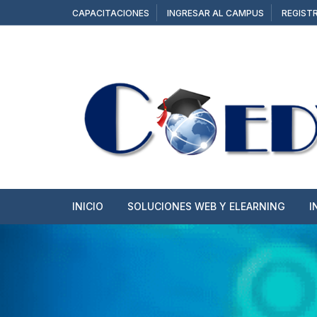
Saltar
CAPACITACIONES
INGRESAR AL CAMPUS
REGIST
al
contenido
INICIO
SOLUCIONES WEB Y ELEARNING
I
SITIOS WEB
TIENDAS ONLINE
CAMPUS Y AULAS