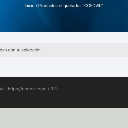
Pruebas de Estrés y
Inicio
/ Productos etiquetados “COEDVIR”
Simulación
dan con tu selección.
l | https://coedvir.com / RIF: