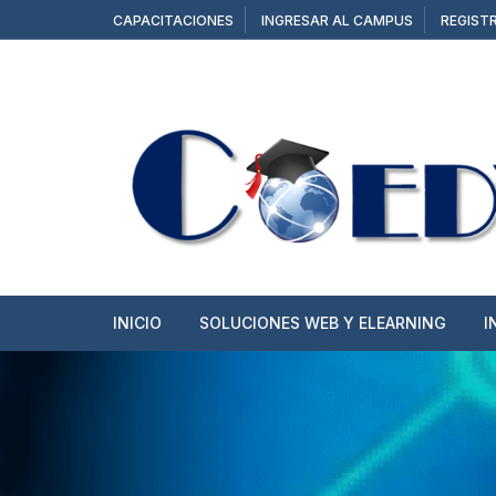
Saltar
CAPACITACIONES
INGRESAR AL CAMPUS
REGIST
al
contenido
INICIO
SOLUCIONES WEB Y ELEARNING
I
SITIOS WEB
TIENDAS ONLINE
CAMPUS Y AULAS