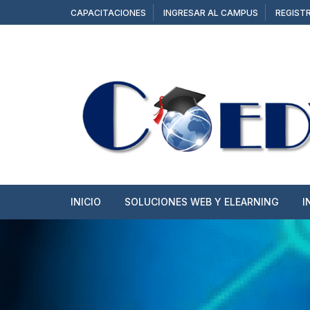
Saltar
CAPACITACIONES
INGRESAR AL CAMPUS
REGIST
al
contenido
INICIO
SOLUCIONES WEB Y ELEARNING
I
SITIOS WEB
TIENDAS ONLINE
CAMPUS Y AULAS