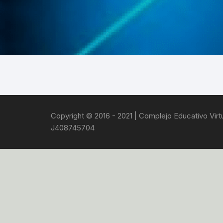
VIRTUALES MOODLE
ALQUILER DE PLATAFORMAS
EDUCATIVAS
ADMINISTRACIÓN Y
OPTIMIZACIÓN WEB
Copyright © 2016 - 2021 | Complejo Educativo Virtua
J408745704