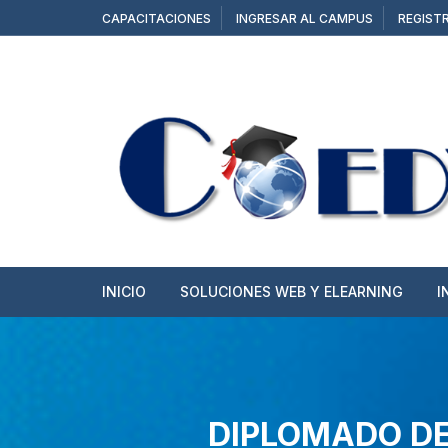
CAPACITACIONES
INGRESAR AL CAMPUS
REGIST
INICIO
SOLUCIONES WEB Y ELEARNING
I
SITIOS WEB
TIENDAS ONLINE
DIPLOMADO DE
CAMPUS Y AULAS